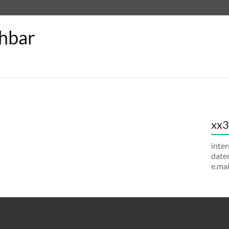
chbar
xx3
inter
date
e.mai