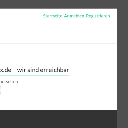
Startseite Anmelden Registrieren
x.de – wir sind erreichbar
netseiten
n
l